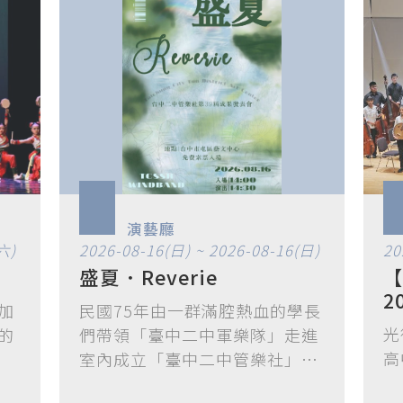
演藝廳
六)
2026-08-16(日) ~ 2026-08-16(日)
20
》
盛夏．Reverie
【
2
加
民國75年由一群滿腔熱血的學長
樂
光
的
們帶領「臺中二中軍樂隊」走進
高
室內成立「臺中二中管樂社」。
在各…