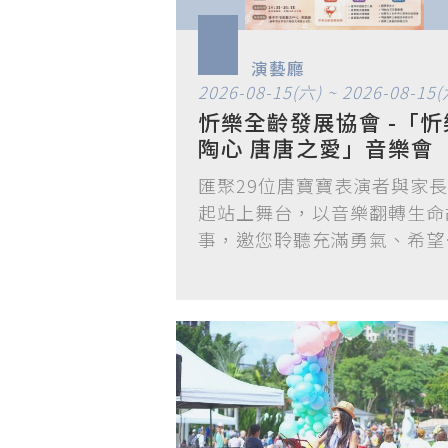
演藝廳
2026-08-15(六) ~ 2026-08-15(
忻樂全齡發展協會 -「忻樂
陶心 唐唐之愛」音樂會
匯聚29位唐寶寶表演者與家
起站上舞台，以音樂翻轉生命
事，邀您聆聽充滿勇氣、希望
愛的暖…