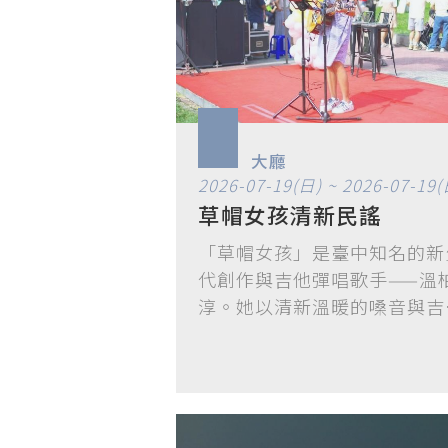
大廳
2026-07-19(日) ~ 2026-07-19(
草帽女孩清新民謠
「草帽女孩」是臺中知名的新
代創作與吉他彈唱歌手——溫
淳。她以清新溫暖的嗓音與吉
彈唱見長…