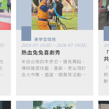
美學空間前
日)
2026-07-19(日) ~ 2026-07-19(日)
20
熱血兔兔喜劇秀
生
來自台南的李彥宏，擅長舞蹈、
「
柏
傳統雜耍技藝、喜劇，常出現於
耕
他
各大市集、婚宴、開幕等活動，
齡
將為大小…
孩