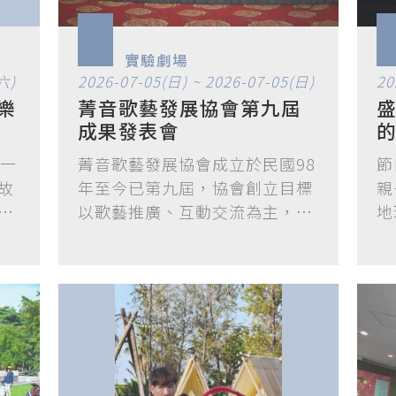
實驗劇場
六)
2026-07-05(日) ~ 2026-07-05(日)
20
菁音歌藝發展協會第九屆
成果發表會
的
長一
菁音歌藝發展協會成立於民國98
節
故
年至今已第九屆，協會創立目標
親
與
以歌藝推廣、互動交流為主，也
地
曾於1…