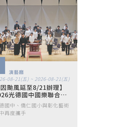
演藝廳
26-08-21(五) ~ 2026-08-21(五)
因颱風延至8/21辦理】
026光德國中國樂聯合音
會《樂聚三校 薪傳雅
德國中、僑仁國小與彰化藝術
風》
中再度攜手