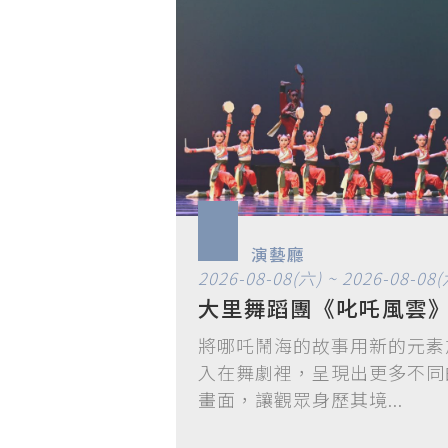
演藝廳
2026-08-08(六) ~ 2026-08-08(
大里舞蹈團《叱吒風雲
將哪吒鬧海的故事用新的元素
入在舞劇裡，呈現出更多不同
畫面，讓觀眾身歷其境...