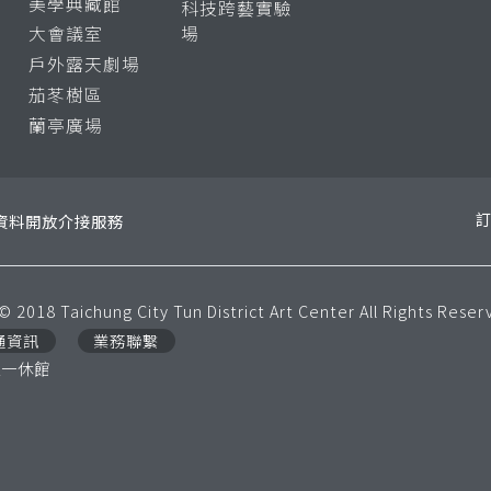
美學典藏館
科技跨藝實驗
大會議室
場
戶外露天劇場
茄苳樹區
蘭亭廣場
資料開放介接服務
© 2018 Taichung City Tun District Art Center All Rights Reser
通資訊
業務聯繫
每週一休館