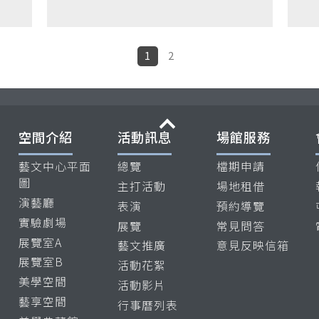
1
2
收合
空間介紹
活動訊息
場館服務
藝文中心平面
總覽
檔期申請
圖
主打活動
場地租借
演藝廳
表演
預約導覽
實驗劇場
展覽
常見問答
展覽室A
藝文推廣
意見反映信箱
展覽室B
活動花絮
美學空間
活動影片
藝享空間
行事曆列表