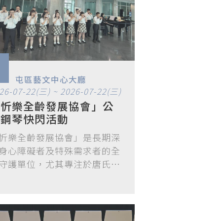
屯區藝文中心大廳
26-07-22(三) ~ 2026-07-22(三)
「忻樂全齡發展協會」公
共鋼琴快閃活動
忻樂全齡發展協會」是長期深
身心障礙者及特殊需求者的全
守護單位，尤其專注於唐氏症
童（唐…