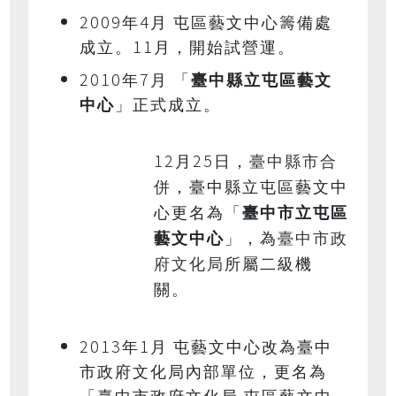
2009
4
年
月
屯區藝文中心籌備處
11
成立。
月，開始試營運。
2010
7
年
月
「
臺中縣立屯區藝文
中心
」正式成立。
12
25
臺中縣市合
月
日，
併
，臺中縣立屯區藝文中
心更名為「
臺中市立屯區
臺中市政
藝文中心
」，為
府文化局
所屬二級機
關。
2013
1
年
月
屯藝文中心改為臺中
市政府文化局內部單位，更名為
「臺中市政府文化局
屯區藝文中