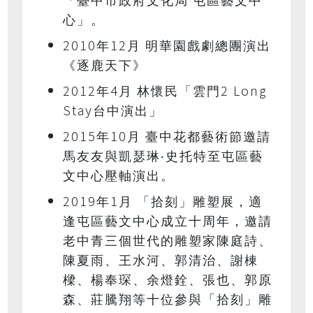
心
」。
2010
12
年
月
明華園戲劇總團演出
《逐鹿天下》
2012
4
2 Long
年
月
林懷民「雲門
Stay
台中演出」
2015
10
年
月
臺中花都藝術節邀請
馬友友與凱瑟琳‧史托特至屯區藝
文中心壓軸演出。
2019
1
年
月
「拾刻」雕塑展，適
逢屯區藝文中心成立十周年，邀請
老中青三個世代的雕塑家陳庭詩、
陳夏雨、王水河、郭清治、謝棟
樑、楊奉琛、余燈銓、張也、郭原
森、莊騰翔等十位參與「拾刻」雕